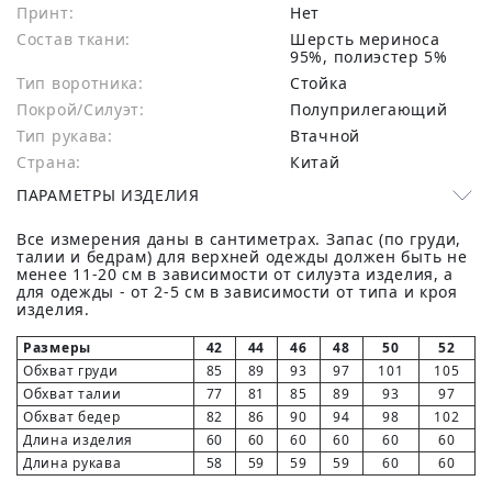
Принт:
Нет
Состав ткани:
шерсть мериноса
95%, полиэстер 5%
Тип воротника:
Стойка
Покрой/Силуэт:
Полуприлегающий
Тип рукава:
Втачной
Страна:
Китай
ПАРАМЕТРЫ ИЗДЕЛИЯ
Все измерения даны в сантиметрах. Запас (по груди,
талии и бедрам) для верхней одежды должен быть не
менее 11-20 см в зависимости от силуэта изделия, а
для одежды - от 2-5 см в зависимости от типа и кроя
изделия.
Размеры
42
44
46
48
50
52
Обхват груди
85
89
93
97
101
105
Обхват талии
77
81
85
89
93
97
Обхват бедер
82
86
90
94
98
102
Длина изделия
60
60
60
60
60
60
Длина рукава
58
59
59
59
60
60