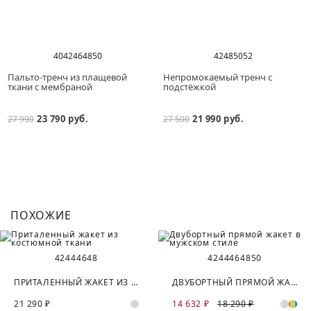
40
42
46
48
50
42
48
50
52
Пальто-тренч из плащевой
Непромокаемый тренч с
ткани с мембраной
подстёжкой
23 790 руб.
21 990 руб.
27 990
27 500
ПОХОЖИЕ
42
44
46
48
42
44
46
48
50
ПРИТАЛЕННЫЙ ЖАКЕТ ИЗ КОСТЮМНОЙ ТКАНИ
ДВУБОРТНЫЙ ПРЯМОЙ ЖАКЕТ В МУЖСКОМ СТИЛЕ
21 290 ₽
14 632 ₽
18 290 ₽