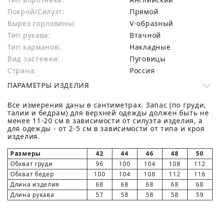
Покрой/Силуэт:
Прямой
Вырез горловины:
V-образный
Тип рукава:
Втачной
Тип карманов:
Накладные
Вид застежки:
Пуговицы
Страна:
Россия
ПАРАМЕТРЫ ИЗДЕЛИЯ
Все измерения даны в сантиметрах. Запас (по груди,
талии и бедрам) для верхней одежды должен быть не
менее 11-20 см в зависимости от силуэта изделия, а
для одежды - от 2-5 см в зависимости от типа и кроя
изделия.
Размеры
42
44
46
48
50
Обхват груди
96
100
104
108
112
Обхват бедер
100
104
108
112
116
Длина изделия
68
68
68
68
68
Длина рукава
57
58
58
58
59