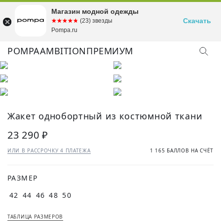
Магазин модной одежды
Скачать
☆☆☆☆☆
★★★★★
(23) звезды
Pompa.ru
POMPA
AMBITION
ПРЕМИУМ
КУПИТЬ ОБРАЗ
Жакет однобортный из костюмной ткани
23 290 ₽
ИЛИ В РАССРОЧКУ 4 ПЛАТЕЖА
1 165 БАЛЛОВ НА СЧЁТ
РАЗМЕР
42
44
46
48
50
ТАБЛИЦА РАЗМЕРОВ