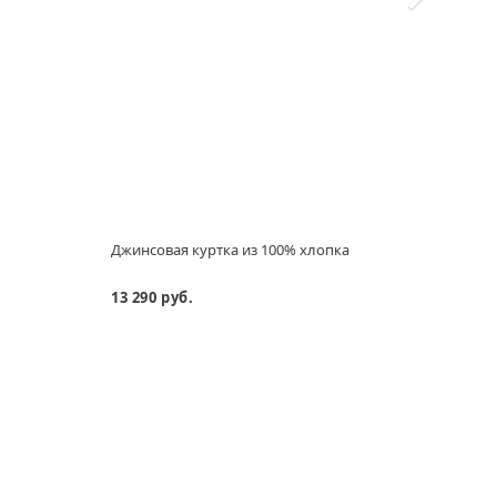
Джинсовая куртка из 100% хлопка
Укор
люре
13 290 руб.
16 99