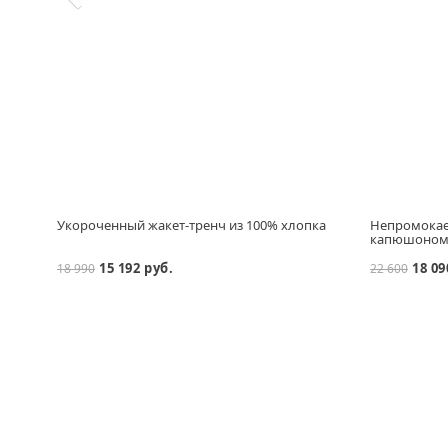
Укороченный жакет-тренч из 100% хлопка
Непромокае
капюшоно
15 192 руб.
18 09
18 990
22 600