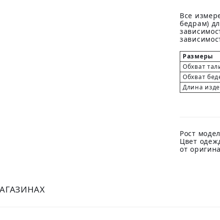
Все измере
бедрам) д
зависимост
зависимост
Размеры
Обхват тал
Обхват бед
Длина изд
Рост модел
Цвет одеж
от оригин
МАГАЗИНАХ