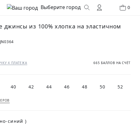
Выберите город
0
 джинсы из 100% хлопка на эластичном
JN0364
₽
ЧКУ 4 ПЛАТЕЖА
665 БАЛЛОВ НА СЧЁТ
40
42
44
46
48
50
52
МЕРОВ
(Темно-синий )