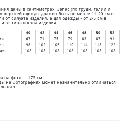
ния даны в сантиметрах. Запас (по груди, талии и
ля верхней одежды должен быть не менее 11-20 см в
и от силуэта изделия, а для одежды - от 2-5 см в
и от типа и кроя изделия.
40
42
44
46
48
50
52
ии
67
71
75
79
83
87
91
ер
98
102
106
110
114
118
122
елия
108
108
108
108
108
108
108
и на фото — 175 см.
ды на фотографиях может незначительно отличаться
ального.