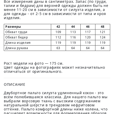
Все измерения даны в сантиметрах. Запас (по груди,
талии и бедрам) для верхней одежды должен быть не
менее 11-20 см в зависимости от силуэта изделия, а
для одежды - от 2-5 см в зависимости от типа и кроя
изделия.
Размеры
42
44
46
48
Обхват груди
109
113
117
121
Обхват бедер
112
116
120
124
Длина изделия
119
119
119
119
Длина рукава
63
64
64
64
Рост модели на фото — 175 см.
Цвет одежды на фотографиях может незначительно
отличаться от оригинального.
ОПИСАНИЕ
Двубортное пальто силуэта удлиненный кокон - это
всем полюбившаяся классика. Для нашего пальто мы
выбрали ворсовую ткань с высоким содержанием
натуральной шерсти в трендовом нефритовом
оттенке. Пальто комфортной длины ниже колена, что
расширяет возможности для формирования образов.