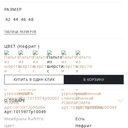
РАЗМЕР
42
44
46
48
ТАБЛИЦА РАЗМЕРОВ
ЦВЕТ
(Нефрит )
КУПИТЬ В ОДИН КЛИК
В КОРЗИНУ
О ТОВАРЕ
Арт:
1015977p10049
Мембрана RaftPro:
есть
Цвет:
Нефрит