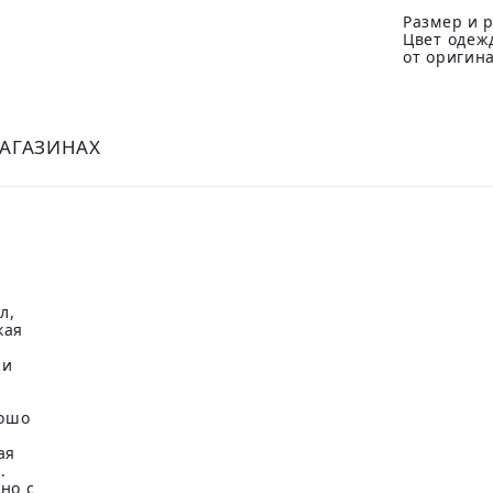
Размер и р
Цвет одеж
от оригин
МАГАЗИНАХ
л,
кая
 и
рошо
ая
.
но с