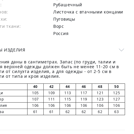
:
Рубашечный
нов:
Листочка с втачными концами
жки:
Пуговицы
ти ткани:
Ворс
Россия
Ы ИЗДЕЛИЯ
ния даны в сантиметрах. Запас (по груди, талии и
ля верхней одежды должен быть не менее 11-20 см в
и от силуэта изделия, а для одежды - от 2-5 см в
и от типа и кроя изделия.
40
42
44
46
48
50
ди
105
109
113
117
121
125
ер
107
111
115
119
123
127
елия
106
106
106
106
106
106
ва
61
61
62
62
62
63