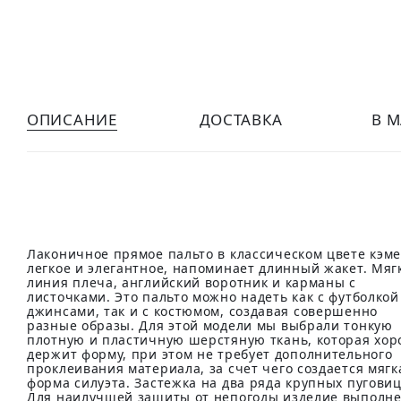
ОПИСАНИЕ
ДОСТАВКА
В 
Лаконичное прямое пальто в классическом цвете кэме
легкое и элегантное, напоминает длинный жакет. Мяг
линия плеча, английский воротник и карманы с
листочками. Это пальто можно надеть как с футболкой
джинсами, так и с костюмом, создавая совершенно
разные образы. Для этой модели мы выбрали тонкую
плотную и пластичную шерстяную ткань, которая хо
держит форму, при этом не требует дополнительного
проклеивания материала, за счет чего создается мягк
форма силуэта. Застежка на два ряда крупных пуговиц
Для наилучшей защиты от непогоды изделие выполне