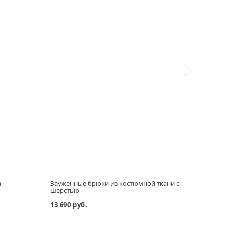
а
Зауженные брюки из костюмной ткани с
Плат
шерстью
13 690 руб.
19 29