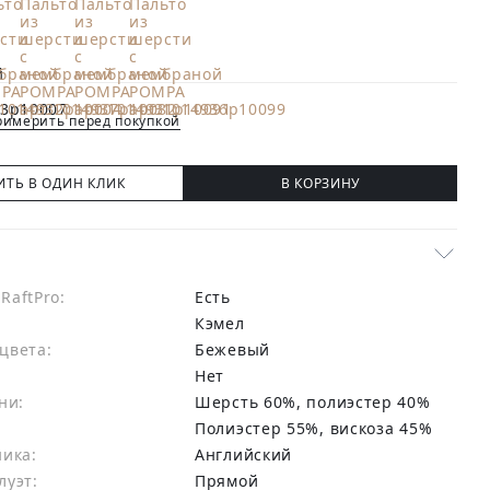
имерить перед покупкой
ИТЬ В ОДИН КЛИК
В КОРЗИНУ
RaftPro:
есть
Кэмел
цвета:
бежевый
Нет
ни:
шерсть 60%, полиэстер 40%
:
Полиэстер 55%, вискоза 45%
ника:
Английский
луэт:
Прямой