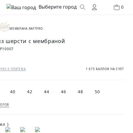
Выберите город
0
МЕМБРАНА RAFTPRO
из шерсти с мембраной
P10007
₽
ЧКУ 4 ПЛАТЕЖА
1 675 БАЛЛОВ НА СЧЁТ
40
42
44
46
48
50
МЕРОВ
(Кэмел )