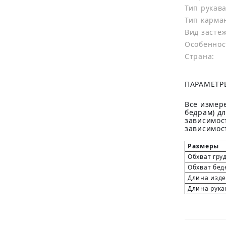
Тип рукава
Тип карма
Вид засте
Особеннос
Страна:
ПАРАМЕТР
Все измере
бедрам) д
зависимост
зависимост
Размеры
Обхват гру
Обхват бед
Длина изд
Длина рука