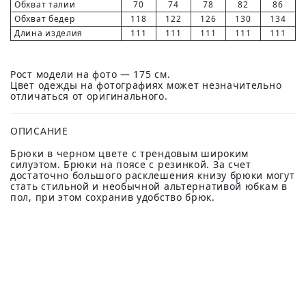
Обхват талии
70
74
78
82
86
Обхват бедер
118
122
126
130
134
Длина изделия
111
111
111
111
111
Рост модели на фото — 175 см.
Цвет одежды на фотографиях может незначительно
отличаться от оригинального.
ОПИСАНИЕ
Брюки в черном цвете с трендовым широким
силуэтом. Брюки на поясе с резинкой. За счет
достаточно большого расклешения книзу брюки могут
стать стильной и необычной альтернативой юбкам в
пол, при этом сохранив удобство брюк.