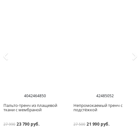
40
42
46
48
50
42
48
50
52
Пальто-тренч из плащевой
Непромокаемый тренч с
ткани с мембраной
подстёжкой
23 790 руб.
21 990 руб.
27 990
27 500