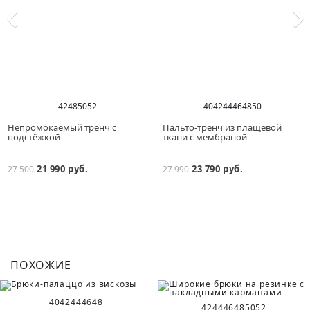
42
48
50
52
40
42
44
46
48
50
Непромокаемый тренч с
Пальто-тренч из плащевой
подстёжкой
ткани с мембраной
21 990 руб.
23 790 руб.
27 500
27 990
ПОХОЖИЕ
40
42
44
46
48
42
44
46
48
50
52