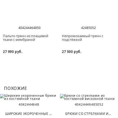
40
42
44
46
48
50
42
48
50
52
Пальто-тренч из плащевой
Непромокаемый тренч с
ткани с мембраной
подстёжкой
27 990 руб.
27 500 руб.
ПОХОЖИЕ
40
42
44
46
48
40
42
44
46
48
50
52
ШИРОКИЕ УКОРОЧЕННЫЕ БРЮКИ ИЗ КОСТЮМНОЙ ТКАНИ
БРЮКИ СО СТРЕЛКАМИ ИЗ КОСТЮМНОЙ ВИСКОЗНОЙ ТКАНИ