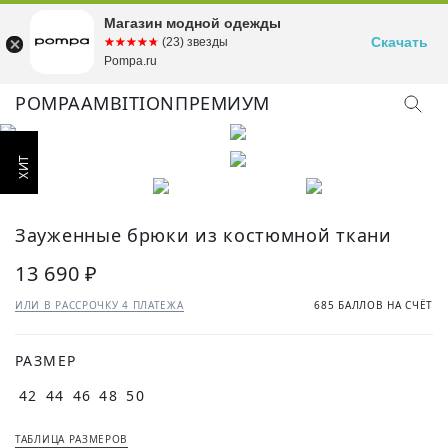
Магазин модной одежды
Скачать
☆☆☆☆☆
★★★★★
(23) звезды
Pompa.ru
POMPA
AMBITION
ПРЕМИУМ
КУПИТЬ ОБРАЗ
Зауженные брюки из костюмной ткани
13 690 ₽
ИЛИ В РАССРОЧКУ 4 ПЛАТЕЖА
685 БАЛЛОВ НА СЧЁТ
РАЗМЕР
42
44
46
48
50
ТАБЛИЦА РАЗМЕРОВ