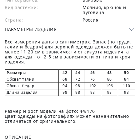
Вид застежки:
Молния, крючок и
пуговица
Страна:
Россия
ПАРАМЕТРЫ ИЗДЕЛИЯ
Все измерения даны в сантиметрах. Запас (по груди,
талии и бедрам) для верхней одежды должен быть не
менее 11-20 см в зависимости от силуэта изделия, а
для одежды - от 2-5 см в зависимости от типа и кроя
изделия.
Размеры
42
44
46
48
50
Обхват талии
68
72
76
80
84
Обхват бедер
94
98
102
106
110
Длина изделия
98
98
98
98
98
Размер и рост модели на фото: 44/176
Цвет одежды на фотографиях может незначительно
отличаться от оригинального.
ОПИСАНИЕ