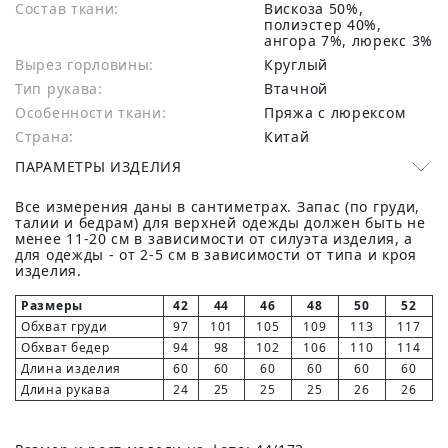
Состав ткани:
вискоза 50%,
полиэстер 40%,
ангора 7%, люрекс 3%
Вырез горловины:
Круглый
Тип рукава:
Втачной
Особенности ткани:
Пряжа с люрексом
Страна:
Китай
ПАРАМЕТРЫ ИЗДЕЛИЯ
Все измерения даны в сантиметрах. Запас (по груди,
талии и бедрам) для верхней одежды должен быть не
менее 11-20 см в зависимости от силуэта изделия, а
для одежды - от 2-5 см в зависимости от типа и кроя
изделия.
Размеры
42
44
46
48
50
52
Обхват груди
97
101
105
109
113
117
Обхват бедер
94
98
102
106
110
114
Длина изделия
60
60
60
60
60
60
Длина рукава
24
25
25
25
26
26