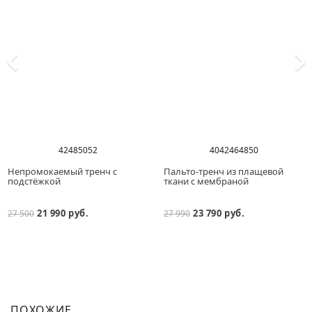
42
48
50
52
40
42
46
48
50
Непромокаемый тренч с
Пальто-тренч из плащевой
подстёжкой
ткани с мембраной
21 990 руб.
23 790 руб.
27 500
27 990
ПОХОЖИЕ