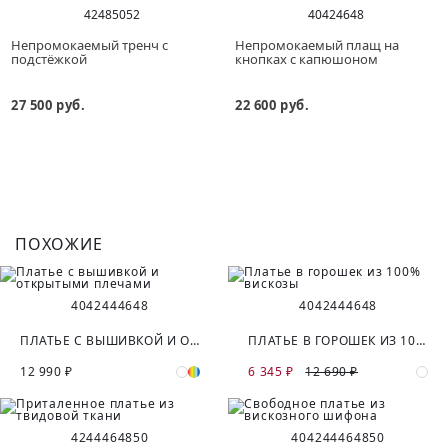
42
48
50
52
40
42
46
48
Непромокаемый тренч с
Непромокаемый плащ на
подстёжкой
кнопках с капюшоном
27 500 руб.
22 600 руб.
ПОХОЖИЕ
40
42
44
46
48
40
42
44
46
48
ПЛАТЬЕ С ВЫШИВКОЙ И ОТКРЫТЫМИ ПЛЕЧАМИ
ПЛАТЬЕ В ГОРОШЕК ИЗ 100% ВИСКОЗЫ
12 990 ₽
6 345 ₽
12 690 ₽
42
44
46
48
50
40
42
44
46
48
50