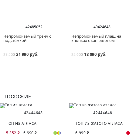
42
48
50
52
40
42
46
48
Непромокаемый тренч с
Непромокаемый плащ на
подстёжкой
кнопках с капюшоном
21 990 руб.
18 090 руб.
27 500
22 600
ПОХОЖИЕ
42
44
46
48
42
44
46
48
ТОП ИЗ АТЛАСА
ТОП ИЗ ЖАТОГО АТЛАСА
5 352 ₽
6 690 ₽
6 990 ₽