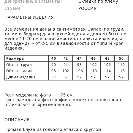
Декоративные элементы:
Складки по плечу
Страна:
РОССИЯ
ПАРАМЕТРЫ ИЗДЕЛИЯ
Все измерения даны в сантиметрах. Запас (по груди,
талии и бедрам) для верхней одежды должен быть не
менее 11-20 см в зависимости от силуэта изделия, а
для одежды - от 2-5 см в зависимости от типа и кроя
изделия.
Размеры
40
42
44
46
48
50
Обхват груди
90
94
98
102
106
110
Обхват талии
98
102
106
110
114
118
Длина изделия
57
57
57
57
57
57
Рост модели на фото — 175 см.
Цвет одежды на фотографиях может незначительно
отличаться от оригинального.
ОПИСАНИЕ
Прямая блуза из голубого атласа с круглой