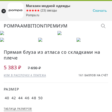
Магазин модной одежды
Скачать
☆☆☆☆☆
★★★★★
(23) звезды
Pompa.ru
POMPA
AMBITION
ПРЕМИУМ
Прямая блуза из атласа со складками на
плече
5 383 ₽
7 690 ₽
ИЛИ В РАССРОЧКУ 4 ПЛАТЕЖА
161 БАЛЛОВ НА СЧЁТ
РАЗМЕР
40
42
44
46
48
50
ТАБЛИЦА РАЗМЕРОВ