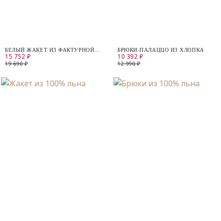
БЕЛЫЙ ЖАКЕТ ИЗ ФАКТУРНОЙ
БРЮКИ-ПАЛАЦЦО ИЗ ХЛОПКА
15 752 ₽
10 392 ₽
ХЛОПКОВОЙ ТКАНИ
19 690 ₽
12 990 ₽