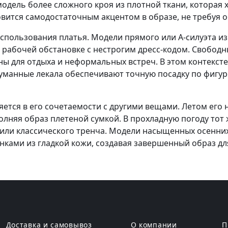
модель более сложного кроя из плотной ткани, которая
вится самодостаточным акцентом в образе, не требуя о
использования платья. Модели прямого или А-силуэта и
 рабочей обстановке с нестрогим дресс-кодом. Свободн
аны для отдыха и неформальных встреч. В этом контекс
думанные лекала обеспечивают точную посадку по фигур
ется в его сочетаемости с другими вещами. Летом его 
лняя образ плетеной сумкой. В прохладную погоду тот
 или классического тренча. Модели насыщенных осенних
нками из гладкой кожи, создавая завершенный образ дл
Доставка и самовывоз
О компании
П