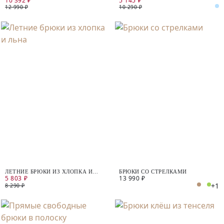
10 392 ₽
5 145 ₽
12 990 ₽
10 290 ₽
ЛЕТНИЕ БРЮКИ ИЗ ХЛОПКА И
БРЮКИ СО СТРЕЛКАМИ
5 803 ₽
13 990 ₽
ЛЬНА
+1
8 290 ₽