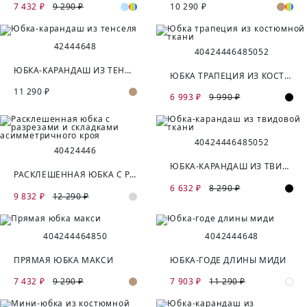
7 432 ₽
9 290 ₽
10 290 ₽
42
44
46
48
40
42
44
46
48
50
52
ЮБКА-КАРАНДАШ ИЗ ТЕНСЕЛЯ
ЮБКА ТРАПЕЦИЯ ИЗ КОСТЮМНОЙ ТКАНИ
11 290 ₽
6 993 ₽
9 990 ₽
40
42
44
46
48
50
52
40
42
44
46
ЮБКА-КАРАНДАШ ИЗ ТВИДОВОЙ ТКАНИ
РАСКЛЕШЕННАЯ ЮБКА С РАЗРЕЗАМИ И СКЛАДКАМИ АСИММЕТРИЧНОГО КРОЯ
6 632 ₽
8 290 ₽
9 832 ₽
12 290 ₽
40
42
44
46
48
50
40
42
44
46
48
ПРЯМАЯ ЮБКА МАКСИ
ЮБКА-ГОДЕ ДЛИНЫ МИДИ
7 432 ₽
9 290 ₽
7 903 ₽
11 290 ₽