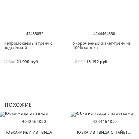
42
48
50
52
42
44
46
48
50
Непромокаемый тренч с
Укороченный жакет-тренч из
подстёжкой
100% хлопка
21 990 руб.
15 192 руб.
27 500
18 990
ПОХОЖИЕ
40
42
46
48
50
42
44
46
48
50
ЮБКА-МИДИ ИЗ ТВИДА
ЮБКА ИЗ ТВИДА С ПАЙЕТКАМИ