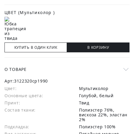
ЦВЕТ
(Мультиколор )
КУПИТЬ В ОДИН КЛИК
В КОРЗИНУ
О ТОВАРЕ
Арт:
3122320cp1990
Цвет:
Мультиколор
Основные цвета:
голубой, белый
Принт:
Твид
Состав ткани:
полиэстер 76%,
вискоза 22%, эластан
2%
Подкладка:
Полиэстер 100%
Вид застежки:
Потайная молния