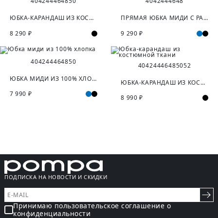
40
42
44
46
48
50
40
42
44
46
48
ЮБКА-КАРАНДАШ ИЗ КОСТЮМНОЙ ТКАНИ
ПРЯМАЯ ЮБКА МИДИ С РАЗРЕЗОМ
8 290 ₽
9 290 ₽
40
42
44
46
48
50
40
42
44
46
48
50
52
ЮБКА МИДИ ИЗ 100% ХЛОПКА
ЮБКА-КАРАНДАШ ИЗ КОСТЮМНОЙ ТКАНИ
7 990 ₽
8 990 ₽
ПОДПИСКА НА НОВОСТИ И СКИДКИ
Принимаю пользовательское соглашение о
конфиденциальности