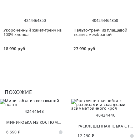
42
44
46
48
50
40
42
44
46
48
50
Укороченный жакет-тренч из
Пальто-тренч из плащевой
100% хлопка
ткани с мембраной
18 990 руб.
27 990 руб.
ПОХОЖИЕ
42
44
46
48
40
42
44
46
МИНИ-ЮБКА ИЗ КОСТЮМНОЙ ТКАНИ
РАСКЛЕШЕННАЯ ЮБКА С РАЗРЕЗАМИ И СКЛАДКАМИ АСИММЕТРИЧНОГО КРОЯ
6 690 ₽
12 290 ₽