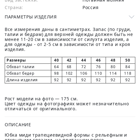
Страна:
Россия
ПАРАМЕТРЫ ИЗДЕЛИЯ
Все измерения даны в сантиметрах. Запас (по груди,
талии и бедрам) для верхней одежды должен быть не
менее 11-20 см в зависимости от силуэта изделия, а
для одежды - от 2-5 см в зависимости от типа и кроя
изделия.
Размеры
40
42
44
46
48
50
Обхват талии
64
68
72
76
80
84
Обхват бедер
98
102
106
110
114
118
Длина изделия
92
92
92
92
92
92
Рост модели на фото — 175 см.
Цвет одежды на фотографиях может незначительно
отличаться от оригинального.
ОПИСАНИЕ
Юбка миди трапециевидной формы с рельефным и
открытыми срезами, на притачном поясе,