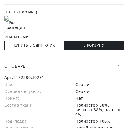
ЦВЕТ
(Серый )
КУПИТЬ В ОДИН КЛИК
В КОРЗИНУ
О ТОВАРЕ
Арт:
2122380cl0291
Цвет:
Серый
Основные цвета:
серый
Принт:
Нет
Состав ткани:
полиэстер 58%,
вискоза 38%, эластан
4%
Подкладка:
Полиэстер 100%
Вид застежки:
Потайная молния