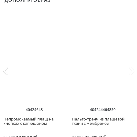
ДОПОЛНИ ОБРАЗ
40
42
46
48
40
42
44
46
48
50
Непромокаемый плащ на
Пальто-тренч из плащевой
кнопках с капюшоном
ткани с мембраной