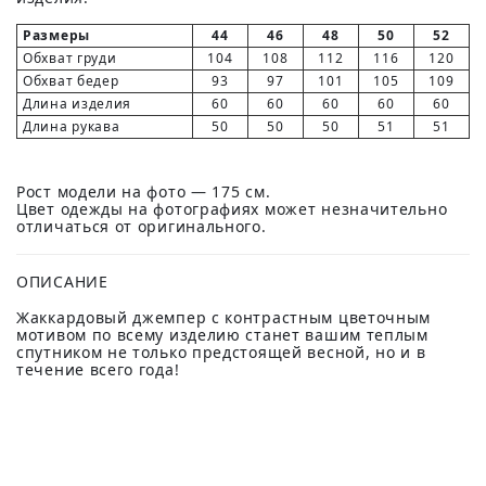
Размеры
44
46
48
50
52
Обхват груди
104
108
112
116
120
Обхват бедер
93
97
101
105
109
Длина изделия
60
60
60
60
60
Длина рукава
50
50
50
51
51
Рост модели на фото — 175 см.
Цвет одежды на фотографиях может незначительно
отличаться от оригинального.
ОПИСАНИЕ
Жаккардовый джемпер с контрастным цветочным
мотивом по всему изделию станет вашим теплым
спутником не только предстоящей весной, но и в
течение всего года!