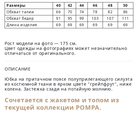
Размеры
40
42
44
46
48
50
Обхват талии
66
70
74
78
82
86
Обхват бедер
91
95
99
103
107
111
Длина изделия
69
69
69
69
69
69
Рост модели на фото — 175 см.
Цвет одежды на фотографиях может незначительно
отличаться от оригинального.
ОПИСАНИЕ
Юбка на притачном поясе полуприлегающего силуэта
из костюмной ткани в ярком цвете "грейпфрут", ниже
колена. Застежка сзади на потайную молнию.
Сочетается с
жакетом
и
топом
из
текущей коллекции POMPA.