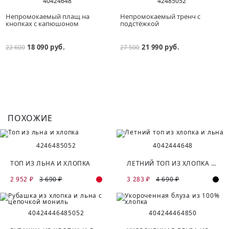
40
42
46
48
42
48
50
52
Непромокаемый плащ на
Непромокаемый тренч с
кнопках с капюшоном
подстёжкой
18 090 руб.
21 990 руб.
22 600
27 500
ПОХОЖИЕ
42
46
48
50
52
40
42
44
46
48
ТОП ИЗ ЛЬНА И ХЛОПКА
ЛЕТНИЙ ТОП ИЗ ХЛОПКА И ЛЬНА
2 952 ₽
3 690 ₽
3 283 ₽
4 690 ₽
40
42
44
46
48
50
52
40
42
44
46
48
50