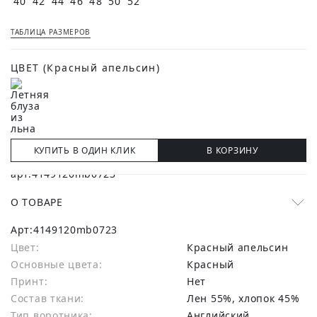
40
42
44
46
48
50
52
ТАБЛИЦА РАЗМЕРОВ
ЦВЕТ
(Красный апельсин)
КУПИТЬ В ОДИН КЛИК
В КОРЗИНУ
О ТОВАРЕ
Арт:
4149120mb0723
Цвет:
Красный апельсин
Основные цвета:
красный
Принт:
Нет
Состав ткани:
лен 55%, хлопок 45%
Тип воротника:
Английский