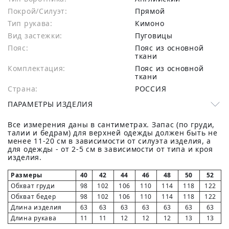
Покрой/Силуэт:
Прямой
Тип рукава:
Кимоно
Вид застежки:
Пуговицы
Пояс:
Пояс из основной
ткани
Комплектация:
Пояс из основной
ткани
Страна:
РОССИЯ
ПАРАМЕТРЫ ИЗДЕЛИЯ
Все измерения даны в сантиметрах. Запас (по груди,
талии и бедрам) для верхней одежды должен быть не
менее 11-20 см в зависимости от силуэта изделия, а
для одежды - от 2-5 см в зависимости от типа и кроя
изделия.
Размеры
40
42
44
46
48
50
52
Обхват груди
98
102
106
110
114
118
122
Обхват бедер
98
102
106
110
114
118
122
Длина изделия
63
63
63
63
63
63
63
Длина рукава
11
11
12
12
12
13
13