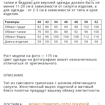
талии и бедрам) для верхней одежды должен быть не
менее 11-20 см в зависимости от силуэта изделия, а
для одежды - от 2-5 см в зависимости от типа и кроя
изделия.
Размеры
40
42
44
46
48
50
52
Обхват груди
82
86
90
94
98
102
106
Обхват талии
76
80
84
88
92
96
100
Обхват бедер
92
96
100
104
108
112
116
Длина изделия
59
59
59
59
59
59
59
Рост модели на фото — 175 см.
Цвет одежды на фотографиях может незначительно
отличаться от оригинального.
ОПИСАНИЕ
Топ из смесового трикотажа с шелком облегающего
силуэта. Женственный вырез лодочкой и матовый
блеск полотна придадут вашему облику элегантности.
ДОСТАВКА
МОЖНО ПРИМЕРИТЬ ПЕРЕД ПОКУПКОЙ