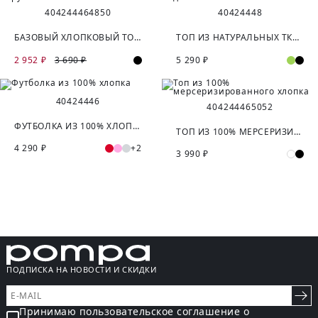
40
42
44
46
48
50
40
42
44
48
БАЗОВЫЙ ХЛОПКОВЫЙ ТОП В РУБЧИК
ТОП ИЗ НАТУРАЛЬНЫХ ТКАНЕЙ С ДОБАВЛЕНИЕМ ШЁЛКА
2 952 ₽
3 690 ₽
5 290 ₽
40
42
44
46
40
42
44
46
50
52
ФУТБОЛКА ИЗ 100% ХЛОПКА
ТОП ИЗ 100% МЕРСЕРИЗИРОВАННОГО ХЛОПКА
4 290 ₽
+2
3 990 ₽
ПОДПИСКА НА НОВОСТИ И СКИДКИ
Принимаю пользовательское соглашение о