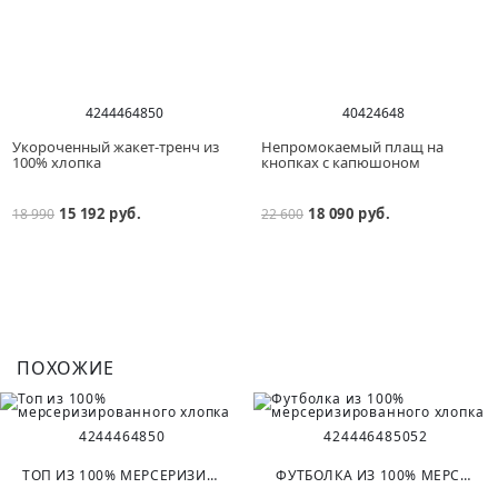
42
44
46
48
50
40
42
46
48
Укороченный жакет-тренч из
Непромокаемый плащ на
100% хлопка
кнопках с капюшоном
15 192 руб.
18 090 руб.
18 990
22 600
ПОХОЖИЕ
42
44
46
48
50
42
44
46
48
50
52
ТОП ИЗ 100% МЕРСЕРИЗИРОВАННОГО ХЛОПКА
ФУТБОЛКА ИЗ 100% МЕРСЕРИЗИРОВАННОГО ХЛОПКА