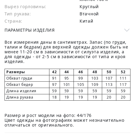
Вырез горловины:
Круглый
Тип рукава:
Втачной
Страна:
Китай
ПАРАМЕТРЫ ИЗДЕЛИЯ
Все измерения даны в сантиметрах. Запас (по груди,
талии и бедрам) для верхней одежды должен быть не
менее 11-20 см в зависимости от силуэта изделия, а
для одежды - от 2-5 см в зависимости от типа и кроя
изделия.
Размеры
42
44
46
48
50
52
Обхват груди
91
95
99
103
107
111
Обхват бедер
97
101
105
109
113
117
Длина изделия
59
59
59
59
59
59
Длина рукава
18
19
19
19
20
20
Размер и рост модели на фото: 44/176
Цвет одежды на фотографиях может незначительно
отличаться от оригинального.