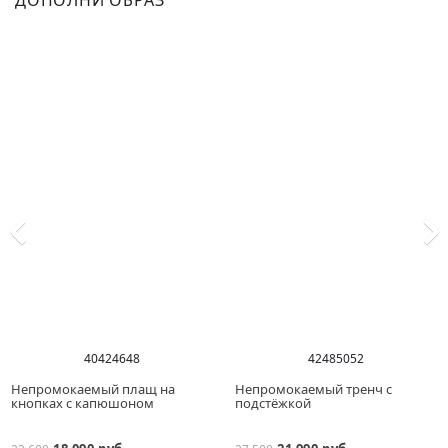
ДОПОЛНИ ОБРАЗ
40
42
46
48
42
48
50
52
Непромокаемый плащ на
Непромокаемый тренч с
кнопках с капюшоном
подстёжкой