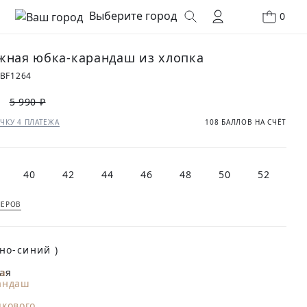
Выберите город
0
жная юбка-карандаш из хлопка
BF1264
5 990 ₽
ЧКУ 4 ПЛАТЕЖА
108 БАЛЛОВ НА СЧЁТ
40
42
44
46
48
50
52
МЕРОВ
(Темно-синий )