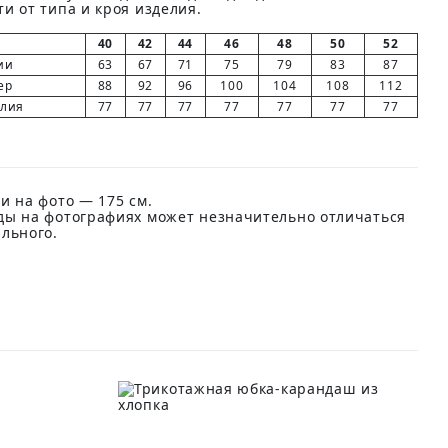
и от типа и кроя изделия.
40
42
44
46
48
50
52
ии
63
67
71
75
79
83
87
ер
88
92
96
100
104
108
112
елия
77
77
77
77
77
77
77
и на фото — 175 см.
ды на фотографиях может незначительно отличаться
ального.