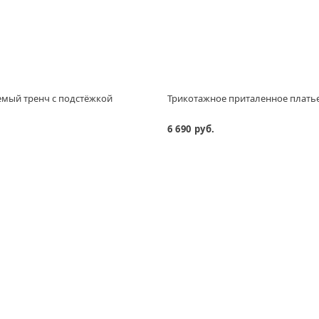
мый тренч с подстёжкой
Трикотажное приталенное платье
6 690 руб.