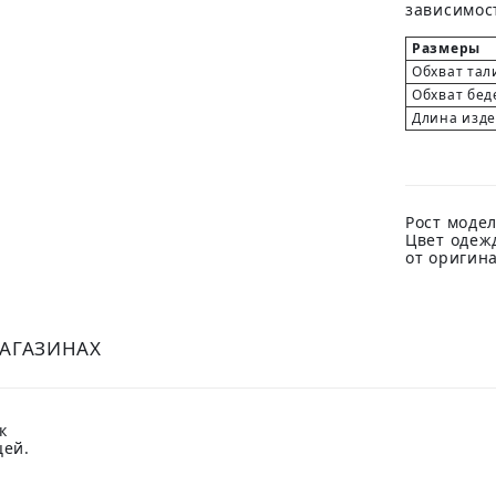
зависимост
Размеры
Обхват тал
Обхват бед
Длина изд
Рост модел
Цвет одеж
от оригин
МАГАЗИНАХ
к
цей.