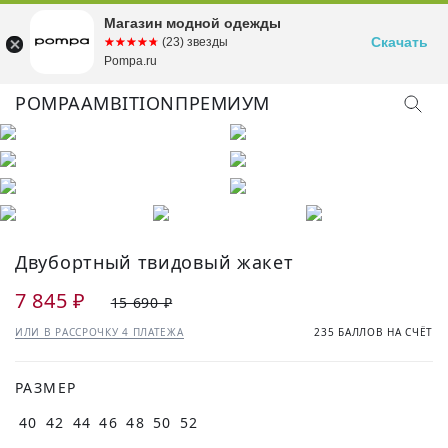
Магазин модной одежды
Скачать
☆☆☆☆☆
★★★★★
(23) звезды
Pompa.ru
POMPA
AMBITION
ПРЕМИУМ
КУПИТЬ ОБРАЗ
Двубортный твидовый жакет
7 845 ₽
15 690 ₽
ИЛИ В РАССРОЧКУ 4 ПЛАТЕЖА
235 БАЛЛОВ НА СЧЁТ
РАЗМЕР
40
42
44
46
48
50
52