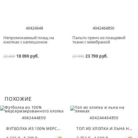
40
42
46
48
40
42
46
48
50
Непромокаемый плащ на
Пальто-тренч из плащевой
кнопках с капюшоном
ткани с мембраной
18 090 руб.
23 790 руб.
22 600
27 990
ПОХОЖИЕ
40
42
44
48
50
40
42
44
46
48
50
ФУТБОЛКА ИЗ 100% МЕРСЕРИЗИРОВАННОГО ХЛОПКА
ТОП ИЗ ХЛОПКА И ЛЬНА НА ЛЯМКАХ