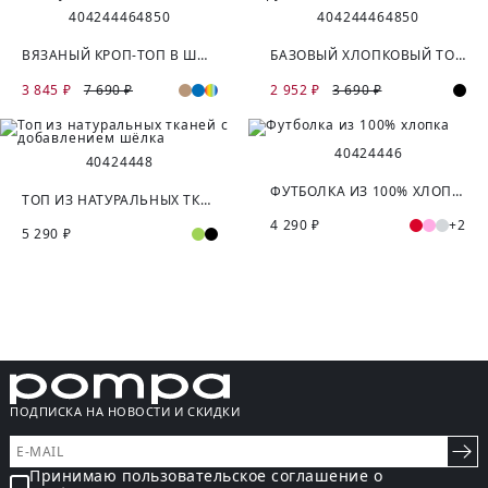
40
42
44
46
48
50
40
42
44
46
48
50
ВЯЗАНЫЙ КРОП-ТОП В ШИРОКУЮ ПОЛОСУ
БАЗОВЫЙ ХЛОПКОВЫЙ ТОП В РУБЧИК
3 845 ₽
7 690 ₽
2 952 ₽
3 690 ₽
40
42
44
46
40
42
44
48
ФУТБОЛКА ИЗ 100% ХЛОПКА
ТОП ИЗ НАТУРАЛЬНЫХ ТКАНЕЙ С ДОБАВЛЕНИЕМ ШЁЛКА
4 290 ₽
+2
5 290 ₽
ПОДПИСКА НА НОВОСТИ И СКИДКИ
Принимаю пользовательское соглашение о