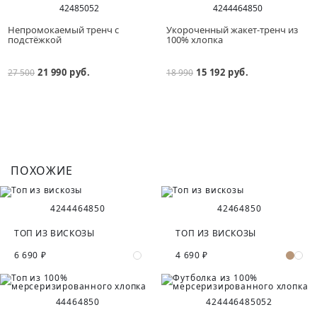
42
48
50
52
42
44
46
48
50
Непромокаемый тренч с
Укороченный жакет-тренч из
подстёжкой
100% хлопка
21 990 руб.
15 192 руб.
27 500
18 990
ПОХОЖИЕ
42
44
46
48
50
42
46
48
50
ТОП ИЗ ВИСКОЗЫ
ТОП ИЗ ВИСКОЗЫ
6 690 ₽
4 690 ₽
44
46
48
50
42
44
46
48
50
52