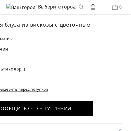
Выберите город
0
я блуза из вискозы с цветочным
м
0MA0590
ичии
(Мультиколор )
имерить перед покупкой
СООБЩИТЬ О ПОСТУПЛЕНИИ