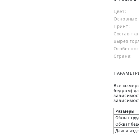
Цвет:
Основные 
Принт:
Состав тка
Вырез гор
Особеннос
Страна:
ПАРАМЕТР
Все измере
бедрам) д
зависимост
зависимост
Размеры
Обхват гру
Обхват бед
Длина изд