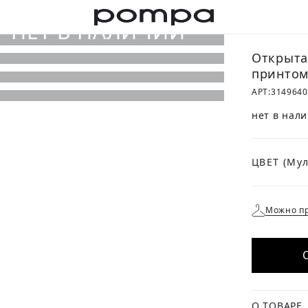
Открыта
принто
АРТ:
314964
нет в нал
ЦВЕТ
Можно пр
О ТОВАРЕ