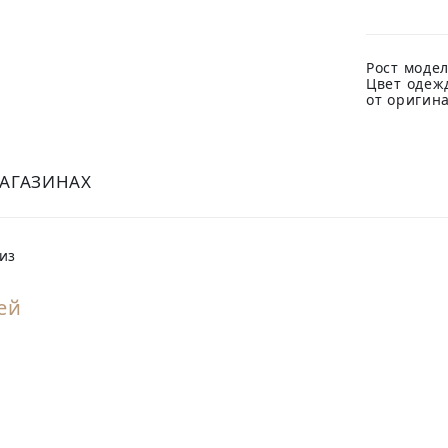
Рост модел
Цвет одеж
от оригин
МАГАЗИНАХ
из
ей