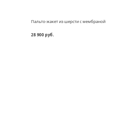
Пальто-жакет из шерсти с мембраной
Плат
прин
28 900 руб.
15 99