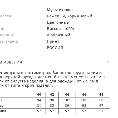
Мультиколор
цвета:
бежевый, коричневый
Цветочный
ни:
вискоза 100%
ловины:
V-образный
ти ткани:
Принт
РОССИЯ
Ы ИЗДЕЛИЯ
ния даны в сантиметрах. Запас (по груди, талии и
ля верхней одежды должен быть не менее 11-20 см в
и от силуэта изделия, а для одежды - от 2-5 см в
и от типа и кроя изделия.
40
42
44
46
48
ди
94
98
102
106
110
ер
81
85
89
93
97
елия
57
57
57
57
57