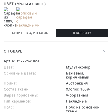
ЦВЕТ
(Мультиколор )
КУПИТЬ В ОДИН КЛИК
В КОРЗИНУ
О ТОВАРЕ
Арт:
4135772sw0690
Цвет:
Мультиколор
Основные цвета:
бежевый,
коричневый
Принт:
Абстракция
Состав ткани:
хлопок 100%
Вырез горловины:
V-образный
Тип карманов:
Накладные
Пояс:
Пояс из основной
ткани