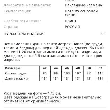
Декоративные элементы:
Накладные карманы
Комплектация:
Пояс из основной
ткани
Особенности ткани:
Принт
Страна:
РОССИЯ
ПАРАМЕТРЫ ИЗДЕЛИЯ
Все измерения даны в сантиметрах. Запас (по груди,
талии и бедрам) для верхней одежды должен быть не
менее 11-20 см в зависимости от силуэта изделия, а
для одежды - от 2-5 см в зависимости от типа и кроя
изделия.
Размеры
42
44
46
48
50
52
Обхват груди
95
99
103
107
111
115
Длина изделия
131
131
131
131
131
131
Рост модели на фото — 175 см.
Цвет одежды на фотографиях может незначительно
отличаться от оригинального.