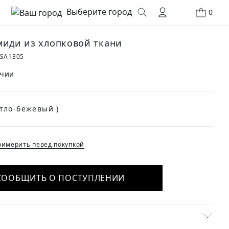
Выберите город
0
миди из хлопковой ткани
0SA1305
ичии
(Светло-бежевый )
имерить перед покупкой
СООБЩИТЬ О ПОСТУПЛЕНИИ