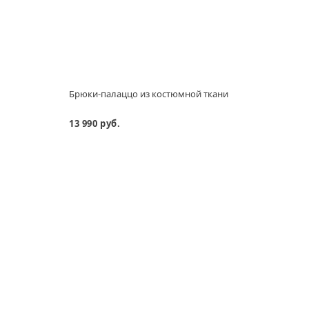
Брюки-палаццо из костюмной ткани
Брюк
13 990 руб.
13 99