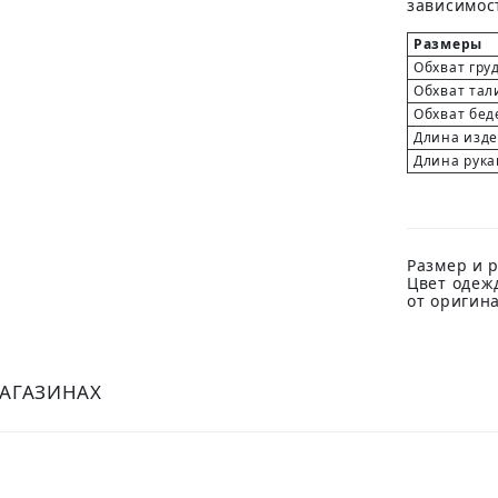
зависимост
Размеры
Обхват гру
Обхват тал
Обхват бед
Длина изд
Длина рука
Размер и р
Цвет одеж
от оригин
МАГАЗИНАХ