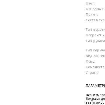
Цвет:
Основные 
Принт:
Состав тка
Тип ворот
Покрой/Си
Тип рукава
Тип карма
Вид засте
Пояс:
Комплекта
Страна:
ПАРАМЕТР
Все измере
бедрам) д
зависимост