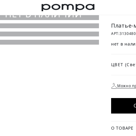
Платье-
АРТ:
313048
нет в нал
ЦВЕТ
Можно пр
О ТОВАРЕ