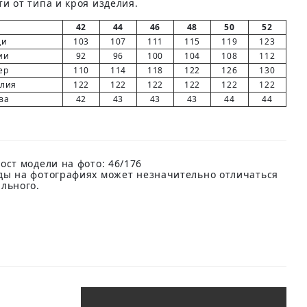
и от типа и кроя изделия.
42
44
46
48
50
52
ди
103
107
111
115
119
123
ии
92
96
100
104
108
112
ер
110
114
118
122
126
130
елия
122
122
122
122
122
122
ва
42
43
43
43
44
44
ост модели на фото: 46/176
ды на фотографиях может незначительно отличаться
ального.