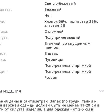
Светло-бежевый
цвета:
бежевый
Нет
ни:
хлопок 66%, полиэстер 29%,
эластан 5%
ника:
Отложной
луэт:
Полуприлегающий
:
Втачной, со спущенным
плечом
нов:
В швах
жки:
Пуговицы
Пояс-резинка с пряжкой
ция:
Пояс-резинка с пряжкой
Россия
Ы ИЗДЕЛИЯ
ния даны в сантиметрах. Запас (по груди, талии и
ля верхней одежды должен быть не менее 11-20 см в
и от силуэта изделия, а для одежды - от 2-5 см в