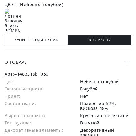
ЦВЕТ
(Небесно-голубой)
КУПИТЬ В ОДИН КЛИК
В КОРЗИНУ
О ТОВАРЕ
Арт:
4148331sb1050
Цвет:
Небесно-голубой
Основные цвета:
голубой
Принт:
Нет
Состав ткани:
полиэстер 52%,
вискоза 48%
Вырез горловины:
Круглый с петелькой
Тип рукава:
Втачной
Декоративные элементы:
Декоративный
элемент