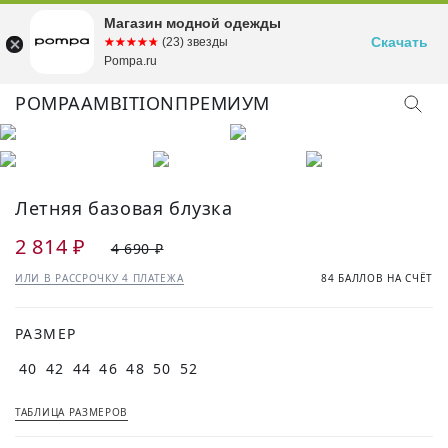
Магазин модной одежды
Скачать
☆☆☆☆☆
★★★★★
(23) звезды
Pompa.ru
POMPA
AMBITION
ПРЕМИУМ
КУПИТЬ ОБРАЗ
Летняя базовая блузка
2 814 ₽
4 690 ₽
ИЛИ В РАССРОЧКУ 4 ПЛАТЕЖА
84 БАЛЛОВ НА СЧЁТ
РАЗМЕР
40
42
44
46
48
50
52
ТАБЛИЦА РАЗМЕРОВ