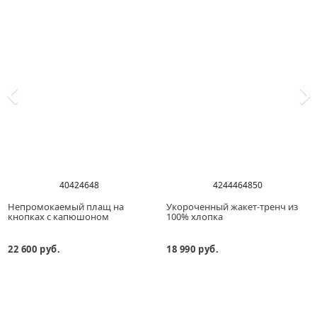
40
42
46
48
42
44
46
48
50
Непромокаемый плащ на
Укороченный жакет-тренч из
кнопках с капюшоном
100% хлопка
22 600 руб.
18 990 руб.