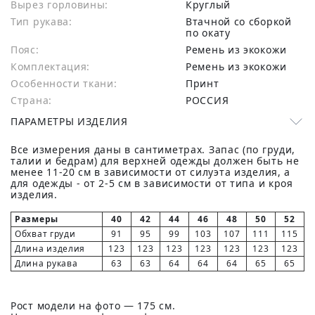
Вырез горловины:
Круглый
Тип рукава:
Втачной со сборкой
по окату
Пояс:
Ремень из экокожи
Комплектация:
Ремень из экокожи
Особенности ткани:
Принт
Страна:
РОССИЯ
ПАРАМЕТРЫ ИЗДЕЛИЯ
Все измерения даны в сантиметрах. Запас (по груди,
талии и бедрам) для верхней одежды должен быть не
менее 11-20 см в зависимости от силуэта изделия, а
для одежды - от 2-5 см в зависимости от типа и кроя
изделия.
Размеры
40
42
44
46
48
50
52
Обхват груди
91
95
99
103
107
111
115
Длина изделия
123
123
123
123
123
123
123
Длина рукава
63
63
64
64
64
65
65
Рост модели на фото — 175 см.