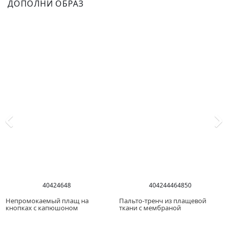
ДОПОЛНИ ОБРАЗ
40
42
46
48
40
42
44
46
48
50
Непромокаемый плащ на
Пальто-тренч из плащевой
кнопках с капюшоном
ткани с мембраной