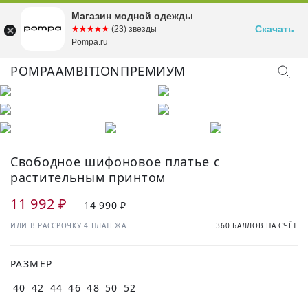
Магазин модной одежды
Скачать
☆☆☆☆☆
★★★★★
(23) звезды
Pompa.ru
POMPA
AMBITION
ПРЕМИУМ
Свободное шифоновое платье с
растительным принтом
11 992 ₽
14 990 ₽
ИЛИ В РАССРОЧКУ 4 ПЛАТЕЖА
360 БАЛЛОВ НА СЧЁТ
РАЗМЕР
40
42
44
46
48
50
52