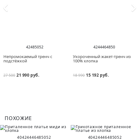
42
48
50
52
42
44
46
48
50
Непромокаемый тренч с
Укороченный жакет-тренч из
подстёжкой
100% хлопка
21 990 руб.
15 192 руб.
27 500
18 990
ПОХОЖИЕ
40
42
44
46
48
50
52
40
42
44
46
48
50
52