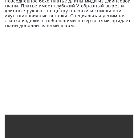
Повседневное бохо платье длины миди из джинсовой
ткани. Платье имеет глубокий V-образный вырез и
длинные рукава , по ценру полочки и спинки вниз
идут клиновидные вставки. Специальная денимная
стирка изделия с небольшими потёртостями придаёт
ткани дополнительный шарм.