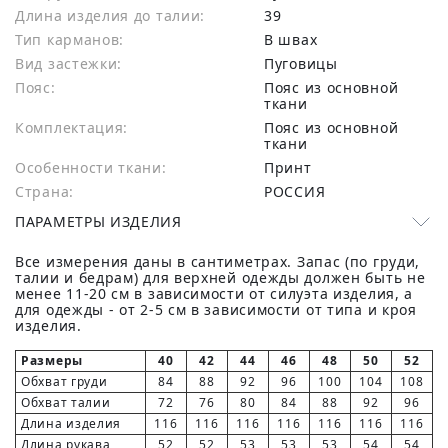
Длина изделия до талии:
39
Тип карманов:
В швах
Вид застежки:
Пуговицы
Пояс:
Пояс из основной
ткани
Комплектация:
Пояс из основной
ткани
Особенности ткани:
Принт
Страна:
РОССИЯ
ПАРАМЕТРЫ ИЗДЕЛИЯ
Все измерения даны в сантиметрах. Запас (по груди,
талии и бедрам) для верхней одежды должен быть не
менее 11-20 см в зависимости от силуэта изделия, а
для одежды - от 2-5 см в зависимости от типа и кроя
изделия.
Размеры
40
42
44
46
48
50
52
Обхват груди
84
88
92
96
100
104
108
Обхват талии
72
76
80
84
88
92
96
Длина изделия
116
116
116
116
116
116
116
Длина рукава
52
52
53
53
53
54
54