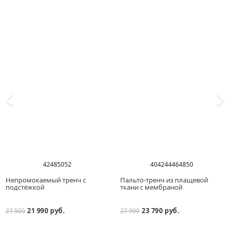
42
48
50
52
40
42
44
46
48
50
Непромокаемый тренч с
Пальто-тренч из плащевой
подстёжкой
ткани с мембраной
21 990 руб.
23 790 руб.
27 500
27 990