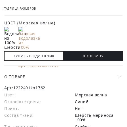
ТАБЛИЦА РАЗМЕРОВ
ЦВЕТ
(Морская волна)
КУПИТЬ В ОДИН КЛИК
В КОРЗИНУ
О ТОВАРЕ
Арт:
1222491kn1762
Цвет:
Морская волна
Основные цвета:
синий
Принт:
Нет
Состав ткани:
шерсть мериноса
100%
Тип воротника:
Стойка