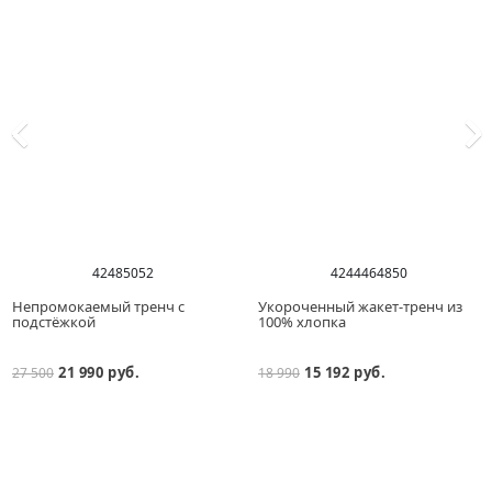
42
48
50
52
42
44
46
48
50
Непромокаемый тренч с
Укороченный жакет-тренч из
подстёжкой
100% хлопка
21 990 руб.
15 192 руб.
27 500
18 990