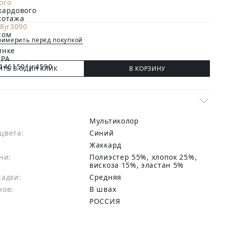
имерить перед покупкой
ИТЬ В ОДИН КЛИК
В КОРЗИНУ
Мультиколор
цвета:
синий
Жаккард
ни:
полиэстер 55%, хлопок 25%,
вискоза 15%, эластан 5%
садки:
Средняя
нов:
В швах
РОССИЯ