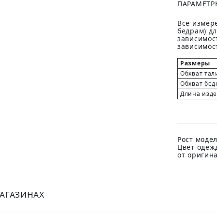
ПАРАМЕТР
Все измере
бедрам) д
зависимост
зависимост
Размеры
Обхват тал
Обхват бед
Длина изд
Рост модел
Цвет одеж
от оригин
МАГАЗИНАХ