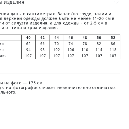
Ы ИЗДЕЛИЯ
ния даны в сантиметрах. Запас (по груди, талии и
ля верхней одежды должен быть не менее 11-20 см в
и от силуэта изделия, а для одежды - от 2-5 см в
и от типа и кроя изделия.
40
42
44
46
48
50
52
ии
62
66
70
74
78
82
86
ер
94
98
102
106
110
114
118
елия
107
107
107
107
107
107
107
и на фото — 175 см.
ды на фотографиях может незначительно отличаться
ального.