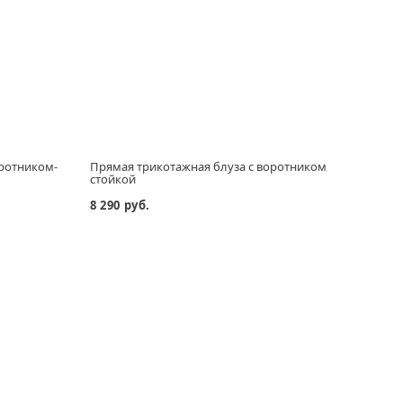
оротником-
Прямая трикотажная блуза с воротником
Плать
стойкой
8 290 руб.
20 29