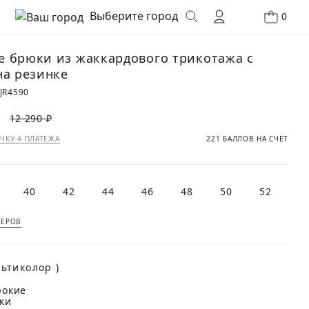
Выберите город
0
 брюки из жаккардового трикотажа с
на резинке
JR4590
12 290 ₽
ЧКУ 4 ПЛАТЕЖА
221 БАЛЛОВ НА СЧЁТ
40
42
44
46
48
50
52
МЕРОВ
(Мультиколор )