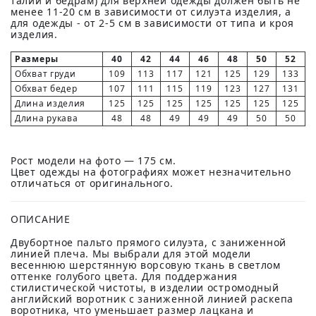
талии и бедрам) для верхней одежды должен быть не
менее 11-20 см в зависимости от силуэта изделия, а
для одежды - от 2-5 см в зависимости от типа и кроя
изделия.
Размеры
40
42
44
46
48
50
52
Обхват груди
109
113
117
121
125
129
133
Обхват бедер
107
111
115
119
123
127
131
Длина изделия
125
125
125
125
125
125
125
Длина рукава
48
48
49
49
49
50
50
Рост модели на фото — 175 см.
Цвет одежды на фотографиях может незначительно
отличаться от оригинального.
ОПИСАНИЕ
Двубортное пальто прямого силуэта, с заниженной
линией плеча. Мы выбрали для этой модели
весеннюю шерстянную ворсовую ткань в светлом
оттенке голубого цвета. Для поддержания
стилистической чистоты, в изделии остромодный
английский воротник с заниженной линией раскепа
воротника, что уменьшает размер лацкана и