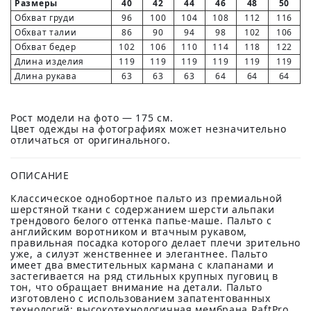
Размеры
40
42
44
46
48
50
Обхват груди
96
100
104
108
112
116
Обхват талии
86
90
94
98
102
106
Обхват бедер
102
106
110
114
118
122
Длина изделия
119
119
119
119
119
119
Длина рукава
63
63
63
64
64
64
Рост модели на фото — 175 см.
Цвет одежды на фотографиях может незначительно
отличаться от оригинального.
ОПИСАНИЕ
Классическое однобортное пальто из премиальной
шерстяной ткани с содержанием шерсти альпаки
трендового белого оттенка папье-маше. Пальто с
английским воротником и втачным рукавом,
правильная посадка которого делает плечи зрительно
уже, а силуэт женственнее и элегантнее. Пальто
имеет два вместительных кармана с клапанами и
застегивается на ряд стильных крупных пуговиц в
тон, что обращает внимание на детали. Пальто
изготовлено с использованием запатентованных
технологий: высокотехнологичная мембрана RaftPro