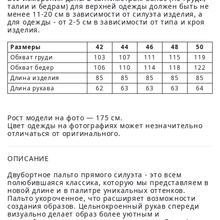
талии и бедрам) для верхней одежды должен быть не
менее 11-20 см в зависимости от силуэта изделия, а
для одежды - от 2-5 см в зависимости от типа и кроя
изделия.
Размеры
42
44
46
48
50
Обхват груди
103
107
111
115
119
Обхват бедер
106
110
114
118
122
Длина изделия
85
85
85
85
85
Длина рукава
62
63
63
63
64
Рост модели на фото — 175 см.
Цвет одежды на фотографиях может незначительно
отличаться от оригинального.
ОПИСАНИЕ
Двубортное пальто прямого силуэта - это всем
полюбившаяся классика, которую мы представляем в
новой длине и в палитре уникальных оттенков.
Пальто укороченное, что расширяет возможности
создания образов. Цельнокроенный рукав спереди
визуально делает образ более уютным и