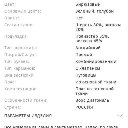
Цвет:
Бирюзовый
Основные цвета:
зеленый, голубой
Принт:
Нет
Состав ткани:
шерсть 80%, вискоза
20%
Подкладка:
Полиэстер 55%,
вискоза 45%
Тип воротника:
Английский
Покрой/Силуэт:
Прямой
Тип рукава:
Комбинированный
Тип карманов:
С клапаном
Вид застежки:
Пуговицы
Пояс:
Из основной ткани
Комплектация:
Пояс из основной
ткани
Особенности ткани:
Ворс диагональ
Страна:
РОССИЯ
ПАРАМЕТРЫ ИЗДЕЛИЯ
Все измерения даны в сантиметрах. Запас (по груди,