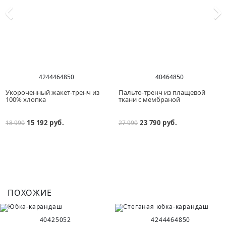
42
44
46
48
50
40
46
48
50
Укороченный жакет-тренч из
Пальто-тренч из плащевой
100% хлопка
ткани с мембраной
15 192 руб.
23 790 руб.
18 990
27 990
ПОХОЖИЕ
40
42
50
52
42
44
46
48
50