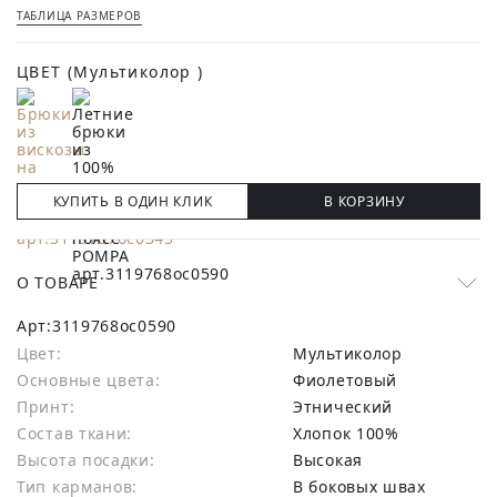
ТАБЛИЦА РАЗМЕРОВ
ЦВЕТ
(Мультиколор )
КУПИТЬ В ОДИН КЛИК
В КОРЗИНУ
О ТОВАРЕ
Арт:
3119768oc0590
Цвет:
Мультиколор
Основные цвета:
фиолетовый
Принт:
Этнический
Состав ткани:
хлопок 100%
Высота посадки:
Высокая
Тип карманов:
В боковых швах