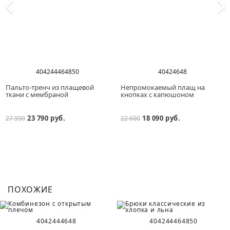
40
42
44
46
48
50
40
42
46
48
Пальто-тренч из плащевой
Непромокаемый плащ на
ткани с мембраной
кнопках с капюшоном
23 790 руб.
18 090 руб.
27 990
22 600
ПОХОЖИЕ
40
42
44
46
48
40
42
44
46
48
50