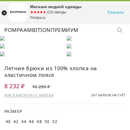
Магазин модной одежды
Скачать
☆☆☆☆☆
★★★★★
(23) звезды
Pompa.ru
POMPA
AMBITION
ПРЕМИУМ
КУПИТЬ ОБРАЗ
Летние брюки из 100% хлопка на
эластичном поясе
8 232 ₽
10 290 ₽
ИЛИ В РАССРОЧКУ 4 ПЛАТЕЖА
247 БАЛЛОВ НА СЧЁТ
РАЗМЕР
40
42
44
46
48
50
52