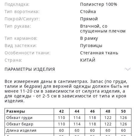
Подкладка:
Полиэстер 100%
Тип воротника:
Стойка
Покрой/Силуэт:
Прямой
Тип рукава:
Втачной, со
спущенным плечом
Тип карманов:
В рамку
Вид застежки:
Пуговицы
Особенности ткани:
Стеганная ткань
Страна:
КИТАЙ
ПАРАМЕТРЫ ИЗДЕЛИЯ
Все измерения даны в сантиметрах. Запас (по груди,
талии и бедрам) для верхней одежды должен быть не
менее 11-20 см в зависимости от силуэта изделия, а
для одежды - от 2-5 см в зависимости от типа и кроя
изделия.
Размеры
42
44
46
48
50
Обхват груди
110
114
118
122
126
Обхват бедер
110
114
118
122
126
Длина изделия
60
60
60
60
60