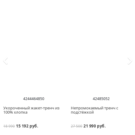
42
44
46
48
50
42
48
50
52
Укороченный жакет-тренч из
Непромокаемый тренч с
100% хлопка
подстёжкой
15 192 руб.
21 990 руб.
18 990
27 500