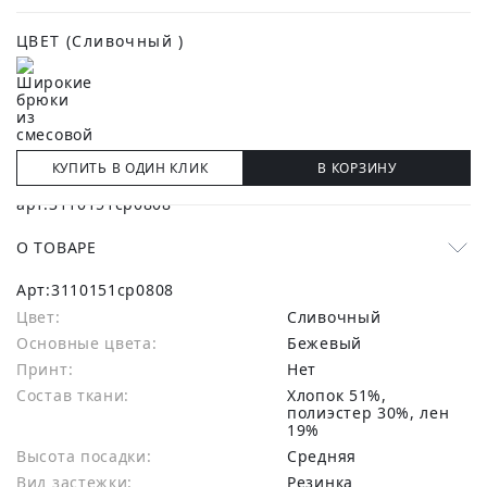
ЦВЕТ
(Сливочный )
КУПИТЬ В ОДИН КЛИК
В КОРЗИНУ
О ТОВАРЕ
Арт:
3110151cp0808
Цвет:
Сливочный
Основные цвета:
бежевый
Принт:
Нет
Состав ткани:
хлопок 51%,
полиэстер 30%, лен
19%
Высота посадки:
Средняя
Вид застежки:
Резинка