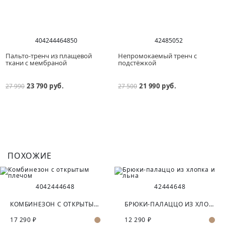
40
42
44
46
48
50
42
48
50
52
Пальто-тренч из плащевой
Непромокаемый тренч с
ткани с мембраной
подстёжкой
23 790 руб.
21 990 руб.
27 990
27 500
ПОХОЖИЕ
40
42
44
46
48
42
44
46
48
КОМБИНЕЗОН С ОТКРЫТЫМ ПЛЕЧОМ
БРЮКИ-ПАЛАЦЦО ИЗ ХЛОПКА И ЛЬНА
17 290 ₽
12 290 ₽