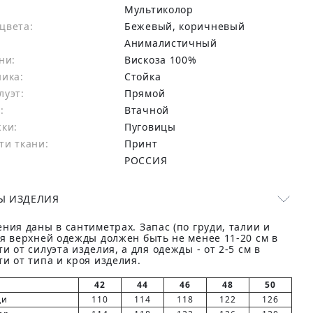
Мультиколор
цвета:
бежевый, коричневый
Анималистичный
ни:
вискоза 100%
ника:
Стойка
луэт:
Прямой
:
Втачной
жки:
Пуговицы
ти ткани:
Принт
РОССИЯ
Ы ИЗДЕЛИЯ
ния даны в сантиметрах. Запас (по груди, талии и
ля верхней одежды должен быть не менее 11-20 см в
и от силуэта изделия, а для одежды - от 2-5 см в
и от типа и кроя изделия.
42
44
46
48
50
ди
110
114
118
122
126