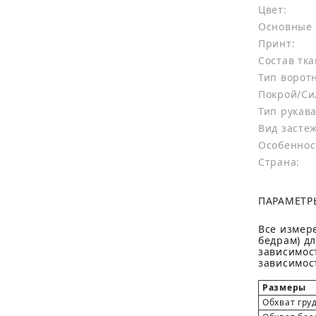
Цвет:
Основные 
Принт:
Состав тка
Тип ворот
Покрой/Си
Тип рукава
Вид засте
Особеннос
Страна:
ПАРАМЕТР
Все измере
бедрам) д
зависимост
зависимост
Размеры
Обхват гру