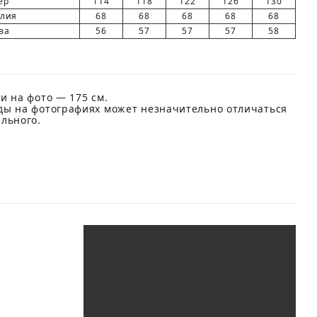
ер
114
118
122
126
130
елия
68
68
68
68
68
ва
56
57
57
57
58
и на фото — 175 см.
ды на фотографиях может незначительно отличаться
ального.