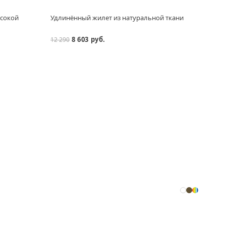
ысокой
Удлинённый жилет из натуральной ткани
Льнян
8 603 руб.
12 290
14 29