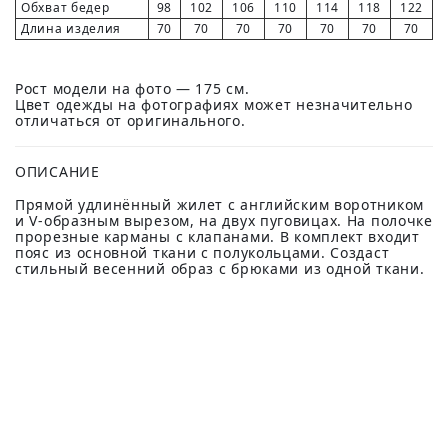
Обхват бедер
98
102
106
110
114
118
122
Длина изделия
70
70
70
70
70
70
70
Рост модели на фото — 175 см.
Цвет одежды на фотографиях может незначительно
отличаться от оригинального.
ОПИСАНИЕ
Прямой удлинённый жилет с английским воротником
и V-образным вырезом, на двух пуговицах. На полочке
прорезные карманы с клапанами. В комплект входит
пояс из основной ткани с полукольцами. Создаст
стильный весенний образ с брюками из одной ткани.