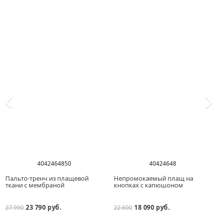
40
42
46
48
50
40
42
46
48
Пальто-тренч из плащевой
Непромокаемый плащ на
ткани с мембраной
кнопках с капюшоном
23 790 руб.
18 090 руб.
27 990
22 600