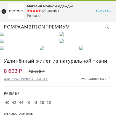
Магазин модной одежды
Скачать
☆☆☆☆☆
★★★★★
(23) звезды
Pompa.ru
POMPA
AMBITION
ПРЕМИУМ
КУПИТЬ ОБРАЗ
Удлинённый жилет из натуральной ткани
8 603 ₽
12 290 ₽
ИЛИ В РАССРОЧКУ 4 ПЛАТЕЖА
258 БАЛЛОВ НА СЧЁТ
РАЗМЕР
40
42
44
46
48
50
52
ТАБЛИЦА РАЗМЕРОВ