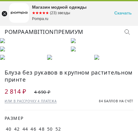
Магазин модной одежды
Скачать
☆☆☆☆☆
★★★★★
(23) звезды
Pompa.ru
POMPA
AMBITION
ПРЕМИУМ
Блуза без рукавов в крупном растительном
принте
2 814 ₽
4 690 ₽
ИЛИ В РАССРОЧКУ 4 ПЛАТЕЖА
84 БАЛЛОВ НА СЧЁТ
РАЗМЕР
40
42
44
46
48
50
52