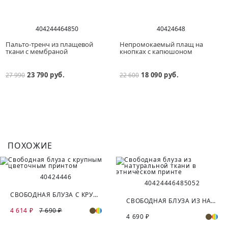
40
42
44
46
48
50
40
42
46
48
Пальто-тренч из плащевой
Непромокаемый плащ на
ткани с мембраной
кнопках с капюшоном
23 790 руб.
18 090 руб.
27 990
22 600
ПОХОЖИЕ
40
42
44
46
40
42
44
46
48
50
52
СВОБОДНАЯ БЛУЗА С КРУПНЫМ ЦВЕТОЧНЫМ ПРИНТОМ
СВОБОДНАЯ БЛУЗА ИЗ НАТУРАЛЬНОЙ ТКАНИ В ЭТНИЧЕСКОМ ПРИНТЕ
4 614 ₽
7 690 ₽
4 690 ₽