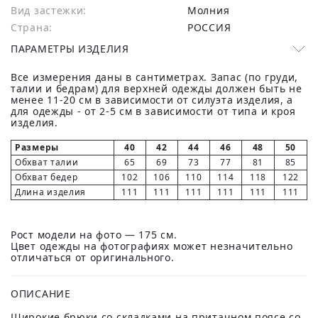
Вид застежки:
Молния
Страна:
РОССИЯ
ПАРАМЕТРЫ ИЗДЕЛИЯ
Все измерения даны в сантиметрах. Запас (по груди,
талии и бедрам) для верхней одежды должен быть не
менее 11-20 см в зависимости от силуэта изделия, а
для одежды - от 2-5 см в зависимости от типа и кроя
изделия.
Размеры
40
42
44
46
48
50
Обхват талии
65
69
73
77
81
85
Обхват бедер
102
106
110
114
118
122
Длина изделия
111
111
111
111
111
111
Рост модели на фото — 175 см.
Цвет одежды на фотографиях может незначительно
отличаться от оригинального.
ОПИСАНИЕ
Широкие брюки со складками на притачном поясе со