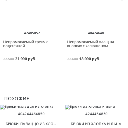
42
48
50
52
40
42
46
48
Непромокаемый тренч с
Непромокаемый плащ на
подстёжкой
кнопках с капюшоном
21 990 руб.
18 090 руб.
27 500
22 600
ПОХОЖИЕ
40
42
44
46
48
50
42
44
46
48
50
БРЮКИ-ПАЛАЦЦО ИЗ ХЛОПКА
БРЮКИ ИЗ ХЛОПКА И ЛЬНА