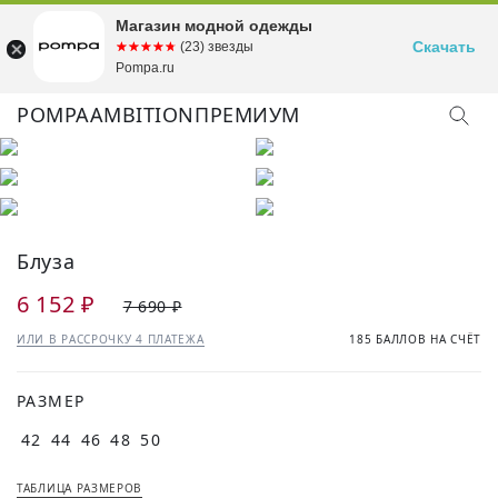
Магазин модной одежды
Скачать
☆☆☆☆☆
★★★★★
(23) звезды
Pompa.ru
POMPA
AMBITION
ПРЕМИУМ
КУПИТЬ ОБРАЗ
Блуза
6 152 ₽
7 690 ₽
ИЛИ В РАССРОЧКУ 4 ПЛАТЕЖА
185 БАЛЛОВ НА СЧЁТ
РАЗМЕР
42
44
46
48
50
ТАБЛИЦА РАЗМЕРОВ