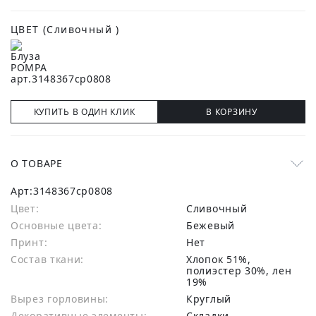
ЦВЕТ
(Сливочный )
КУПИТЬ В ОДИН КЛИК
В КОРЗИНУ
О ТОВАРЕ
Арт:
3148367cp0808
Цвет:
Сливочный
Основные цвета:
бежевый
Принт:
Нет
Состав ткани:
хлопок 51%,
полиэстер 30%, лен
19%
Вырез горловины:
Круглый
Декоративные элементы:
Складки