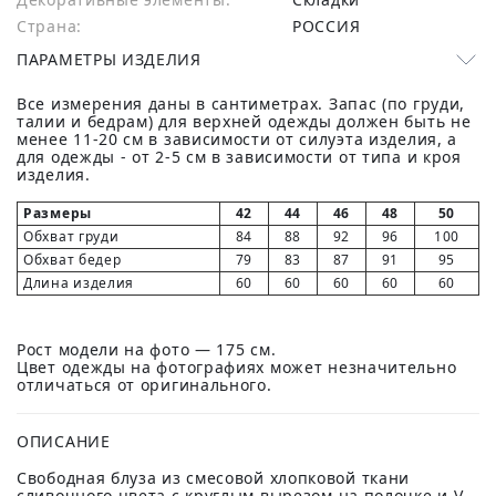
Страна:
РОССИЯ
ПАРАМЕТРЫ ИЗДЕЛИЯ
Все измерения даны в сантиметрах. Запас (по груди,
талии и бедрам) для верхней одежды должен быть не
менее 11-20 см в зависимости от силуэта изделия, а
для одежды - от 2-5 см в зависимости от типа и кроя
изделия.
Размеры
42
44
46
48
50
Обхват груди
84
88
92
96
100
Обхват бедер
79
83
87
91
95
Длина изделия
60
60
60
60
60
Рост модели на фото — 175 см.
Цвет одежды на фотографиях может незначительно
отличаться от оригинального.
ОПИСАНИЕ
Свободная блуза из смесовой хлопковой ткани
сливочного цвета с круглым вырезом на полочке и V-