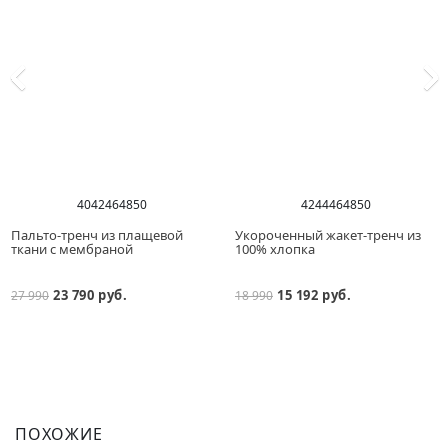
40
42
46
48
50
42
44
46
48
50
Пальто-тренч из плащевой
Укороченный жакет-тренч из
ткани с мембраной
100% хлопка
23 790 руб.
15 192 руб.
27 990
18 990
ПОХОЖИЕ