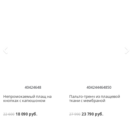
40
42
46
48
40
42
44
46
48
50
Непромокаемый плащ на
Пальто-тренч из плащевой
кнопках с капюшоном
ткани с мембраной
18 090 руб.
23 790 руб.
22 600
27 990