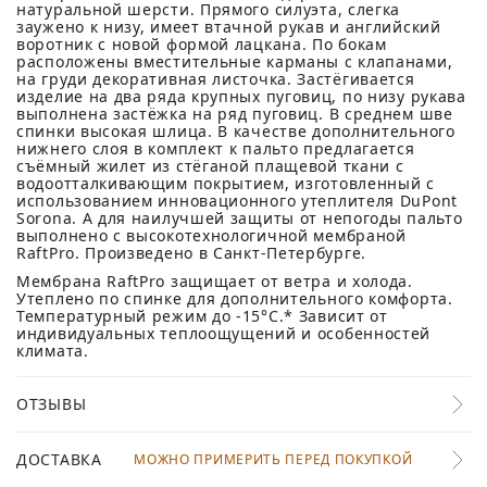
натуральной шерсти. Прямого силуэта, слегка
заужено к низу, имеет втачной рукав и английский
воротник с новой формой лацкана. По бокам
расположены вместительные карманы с клапанами,
на груди декоративная листочка. Застёгивается
изделие на два ряда крупных пуговиц, по низу рукава
выполнена застёжка на ряд пуговиц. В среднем шве
спинки высокая шлица. В качестве дополнительного
нижнего слоя в комплект к пальто предлагается
съёмный жилет из стёганой плащевой ткани с
водоотталкивающим покрытием, изготовленный с
использованием инновационного утеплителя DuPont
Sorona. А для наилучшей защиты от непогоды пальто
выполнено с высокотехнологичной мембраной
RaftPro. Произведено в Санкт-Петербурге.
Мембрана RaftPro защищает от ветра и холода.
Утеплено по спинке для дополнительного комфорта.
Температурный режим до -15°C.* Зависит от
индивидуальных теплоощущений и особенностей
климата.
ОТЗЫВЫ
ДОСТАВКА
МОЖНО ПРИМЕРИТЬ ПЕРЕД ПОКУПКОЙ