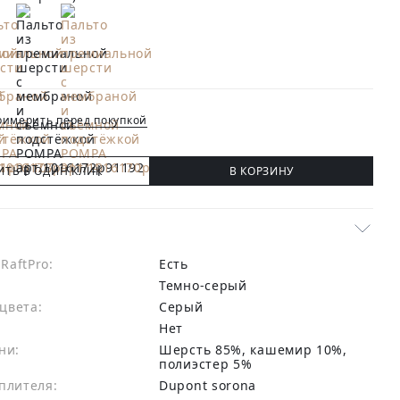
имерить перед покупкой
ИТЬ В ОДИН КЛИК
В КОРЗИНУ
RaftPro:
есть
Темно-серый
цвета:
серый
Нет
ни:
шерсть 85%, кашемир 10%,
полиэстер 5%
плителя:
Dupont sorona