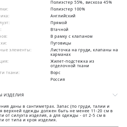
:
Полиэстер 55%, вискоза 45%
лки:
Полиэстер 100%
ника:
Английский
луэт:
Прямой
:
Втачной
нов:
В рамку с клапаном
жки:
Пуговицы
ные элементы:
Листочка на груди, клапаны на
карманах
ция:
Жилет-подстежка из
отделочной ткани
ти ткани:
Ворс
Россия
Ы ИЗДЕЛИЯ
ния даны в сантиметрах. Запас (по груди, талии и
ля верхней одежды должен быть не менее 11-20 см в
и от силуэта изделия, а для одежды - от 2-5 см в
и от типа и кроя изделия.