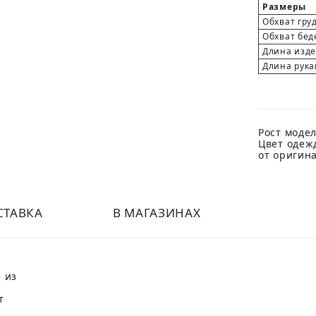
Размеры
Обхват гру
Обхват бед
Длина изд
Длина рука
Рост модел
Цвет одеж
от оригин
СТАВКА
В МАГАЗИНАХ
 из
т
й