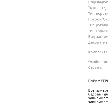
Подкладка
Ткань отде
Тип ворот
Покрой/Си
Тип рукава
Тип карма
Вид засте
Декоратив
Комплекта
Особеннос
Страна:
ПАРАМЕТР
Все измере
бедрам) д
зависимост
зависимост