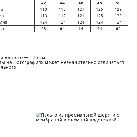
42
44
46
48
50
ди
113
117
121
125
129
ер
113
117
121
125
129
елия
124
124
124
124
124
ва
63
64
64
64
65
и на фото — 175 см.
ды на фотографиях может незначительно отличаться
ального.