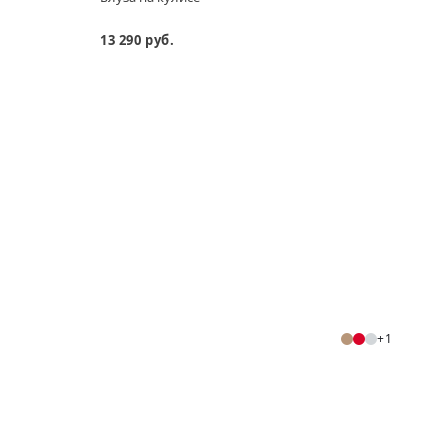
шерс
13 290 руб.
13 69
+1