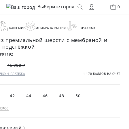
Выберите город
0
КАШЕМИР
МЕМБРАНА RAFTPRO
ЕВРОЗИМА
из премиальной шерсти с мембраной и
 подстёжкой
P91192
₽
45 900 ₽
ЧКУ 4 ПЛАТЕЖА
1 170 БАЛЛОВ НА СЧЁТ
42
44
46
48
50
МЕРОВ
(Темно-серый )